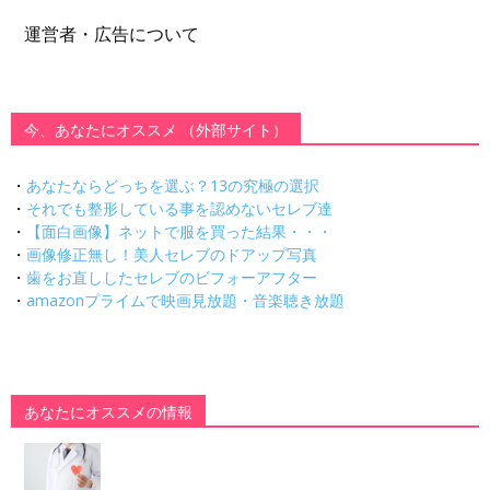
運営者・広告について
今、あなたにオススメ （外部サイト）
・
あなたならどっちを選ぶ？13の究極の選択
・
それでも整形している事を認めないセレブ達
・
【面白画像】ネットで服を買った結果・・・
・
画像修正無し！美人セレブのドアップ写真
・
歯をお直ししたセレブのビフォーアフター
・
amazonプライムで映画見放題・音楽聴き放題
あなたにオススメの情報