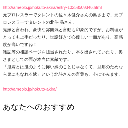
http://ameblo.jp/hokuto-akira/entry-10258509346.html
元プロレスラーでタレントの佐々木健介さんの奥さまで、元プ
ロレスラーでタレントの北斗 晶さん。
鬼嫁と言われ、豪快な雰囲気と言動も印象的ですが、お料理が
とっても上手だったり、世話好きで心優しい一面があり、高感
度が高いですね！
雑誌等の相談ページを担当されたり、本を出されていたり、奥
さまとしての面が本当に素敵です。
「鬼嫁とは鬼のように怖い嫁のことじゃなくて、旦那のためな
ら鬼にもなれる嫁」という北斗さんの言葉も、心に沁みます。
http://ameblo.jp/hokuto-akira/
あなたへのおすすめ