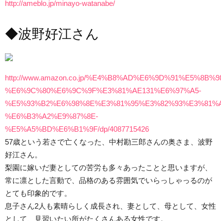
http://ameblo.jp/minayo-watanabe/
◆波野好江さん
http://www.amazon.co.jp/%E4%B8%AD%E6%9D%91%E5%8B
%E6%9C%80%E6%9C%9F%E3%81%AE131%E6%97%A5-
%E5%93%B2%E6%98%8E%E3%81%95%E3%82%93%E3%81%
%E6%B3%A2%E9%87%8E-
%E5%A5%BD%E6%B1%9F/dp/4087715426
57歳という若さで亡くなった、中村勘三郎さんの奥さま、波野
好江さん。
梨園に嫁いだ妻としての苦労も多々あったことと思いますが、
常に凛とした言動で、品格のある雰囲気でいらっしゃっるのが
とても印象的です。
息子さん2人も素晴らしく成長され、妻として、母として、女性
として、見習いたい所がたくさんある女性です。