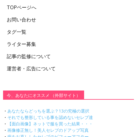
TOPページへ
お問い合わせ
タグ一覧
ライター募集
記事の監修について
運営者・広告について
今、あなたにオススメ （外部サイト）
・
あなたならどっちを選ぶ？13の究極の選択
・
それでも整形している事を認めないセレブ達
・
【面白画像】ネットで服を買った結果・・・
・
画像修正無し！美人セレブのドアップ写真
・
歯をお直ししたセレブのビフォーアフター