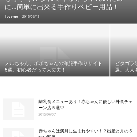
に…簡単に出来る手作りベビー用品！
lovemo
-
2015/06/13
メルちゃん、ポポちゃんの洋服手作りサイト
ピタゴラ
5選。初心者だって大丈夫！
選。大人
離乳食メニューあり！赤ちゃんに優しい外食チェ
ーン店５選♡
2015/06/07
赤ちゃんは満月に生まれやすい！？出産と月の５
つの関係