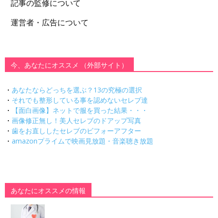
記事の監修について
運営者・広告について
今、あなたにオススメ （外部サイト）
・
あなたならどっちを選ぶ？13の究極の選択
・
それでも整形している事を認めないセレブ達
・
【面白画像】ネットで服を買った結果・・・
・
画像修正無し！美人セレブのドアップ写真
・
歯をお直ししたセレブのビフォーアフター
・
amazonプライムで映画見放題・音楽聴き放題
あなたにオススメの情報