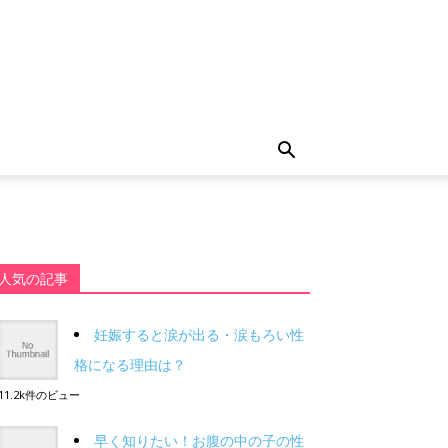
人気の記事
妊娠すると涙が出る・涙もろい性
格になる理由は？
11.2k件のビュー
早く知りたい！お腹の中の子の性