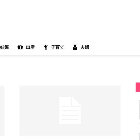
妊娠
出産
子育て
夫婦