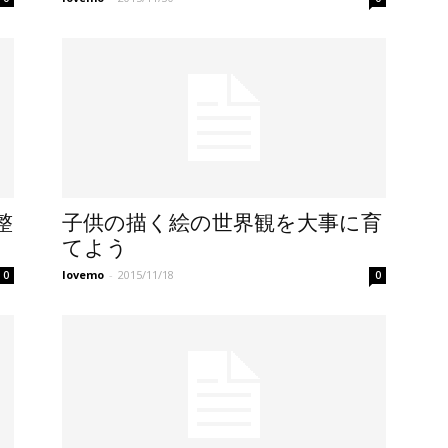
整
子供の描く絵の世界観を大事に育
てよう
lovemo
-
2015/11/18
0
0