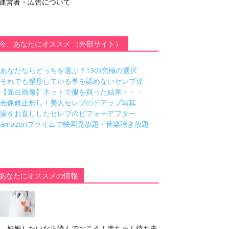
運営者・広告について
今、あなたにオススメ （外部サイト）
あなたならどっちを選ぶ？13の究極の選択
それでも整形している事を認めないセレブ達
【面白画像】ネットで服を買った結果・・・
画像修正無し！美人セレブのドアップ写真
歯をお直ししたセレブのビフォーアフター
amazonプライムで映画見放題・音楽聴き放題
あなたにオススメの情報
妊娠したいなら読んでおこう！赤ちゃん待ち夫