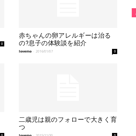
赤ちゃんの卵アレルギーは治る
の?息子の体験談を紹介
0
lovemo
-
2016/01/07
0
二歳児は親のフォローで大きく育
つ
lovemo
-
2015/11/30
0
0