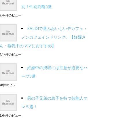
別！性別判断5選
9.4k件のビュー
KALDIで選ぶおいしいデカフェ・
ノンカフェインドリンク。【妊婦さ
ん・授乳中のママにおすすめ】
4.1k件のビュー
妊娠中の摂取には注意が必要なハ
ーブ5選
4k件のビュー
男の子兄弟の息子を持つ芸能人マ
マ５選！
3.6k件のビュー