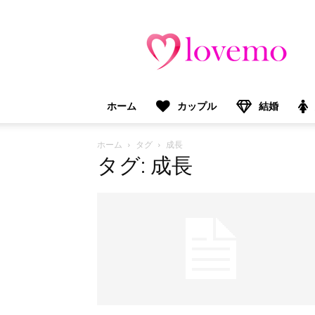
lovemo（ラ
ブ
モ）：
マ
マ
＆
ホーム
カップル
結婚
プ
レ
マ
ホーム
タグ
成長
マ
タグ: 成長
向
け
情
報
メ
デ
ィ
ア