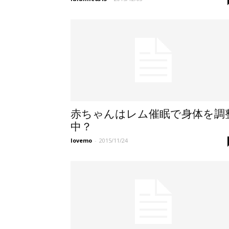
赤ちゃんはレム催眠で身体を調
中？
lovemo
-
2015/11/24