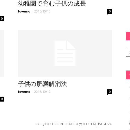
の
幼稚園で育む子供の成長
lovemo
-
2015/10/13
0
0
カ
テ
ゴ
リ
ー
子供の肥満解消法
lovemo
-
2015/10/12
0
0
ページ％CURRENT_PAGE％の％TOTAL_PAGES％