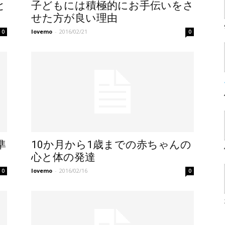
と
子どもには積極的にお手伝いをさ
せた方が良い理由
lovemo
-
2016/02/21
0
0
準
10か月から1歳までの赤ちゃんの
心と体の発達
lovemo
-
2016/02/16
0
0