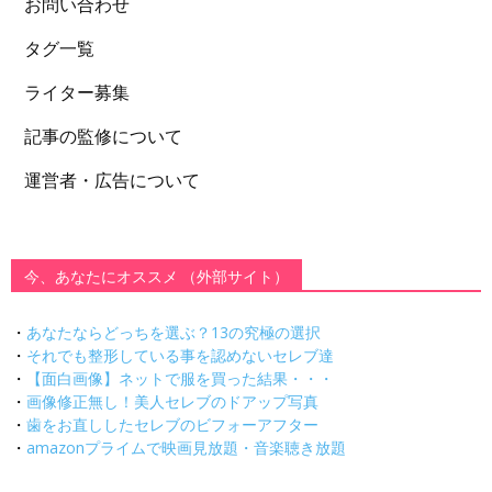
お問い合わせ
タグ一覧
ライター募集
記事の監修について
運営者・広告について
今、あなたにオススメ （外部サイト）
・
あなたならどっちを選ぶ？13の究極の選択
・
それでも整形している事を認めないセレブ達
・
【面白画像】ネットで服を買った結果・・・
・
画像修正無し！美人セレブのドアップ写真
・
歯をお直ししたセレブのビフォーアフター
・
amazonプライムで映画見放題・音楽聴き放題