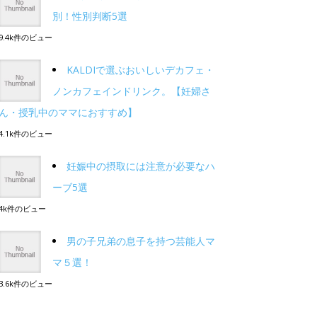
別！性別判断5選
9.4k件のビュー
KALDIで選ぶおいしいデカフェ・
ノンカフェインドリンク。【妊婦さ
ん・授乳中のママにおすすめ】
4.1k件のビュー
妊娠中の摂取には注意が必要なハ
ーブ5選
4k件のビュー
男の子兄弟の息子を持つ芸能人マ
マ５選！
3.6k件のビュー