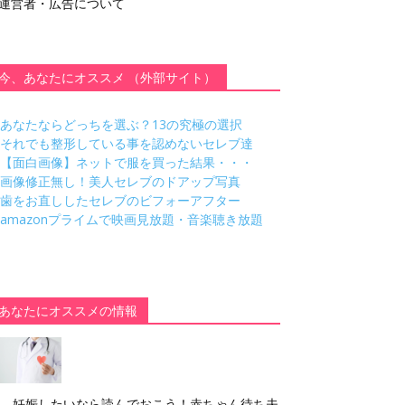
運営者・広告について
今、あなたにオススメ （外部サイト）
あなたならどっちを選ぶ？13の究極の選択
それでも整形している事を認めないセレブ達
【面白画像】ネットで服を買った結果・・・
画像修正無し！美人セレブのドアップ写真
歯をお直ししたセレブのビフォーアフター
amazonプライムで映画見放題・音楽聴き放題
あなたにオススメの情報
妊娠したいなら読んでおこう！赤ちゃん待ち夫