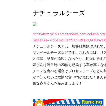
ナチュラルチーズ
https://lattepic.s3.amazonaws.com/column.o
Signature=7roSI%2FJsYSKr%2FBqQAT0wyI3
ナチュラルチーズとは、加熱殺菌処理されて
マンベールチーズなどです。これらには、リ
と流産、早産の原因になったり、胎児に敗血
婦さんは通常時の20倍も感染する率が高くな
チーズを食べる場合はプロセスチーズなどの
か？知らないと危険な食べ物が短にたくさん
気な赤ちゃんを産みましょう！