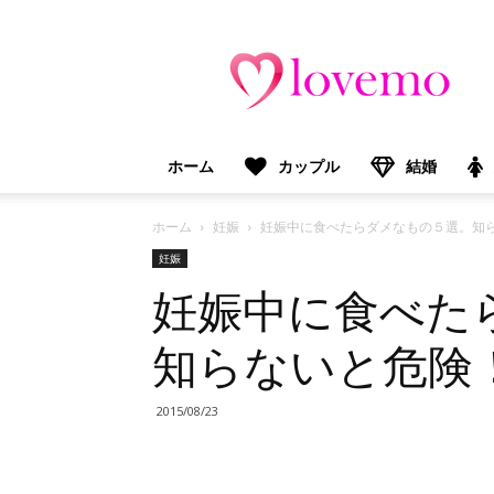
lovemo（ラ
ブ
モ）：
マ
マ
＆
ホーム
カップル
結婚
プ
レ
マ
ホーム
妊娠
妊娠中に食べたらダメなもの５選。知
マ
妊娠
向
妊娠中に食べた
け
情
報
知らないと危険
メ
デ
ィ
2015/08/23
ア