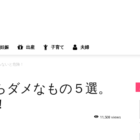
妊娠
出産
子育て
夫婦
らないと危険！
らダメなもの５選。
！
11,508 views