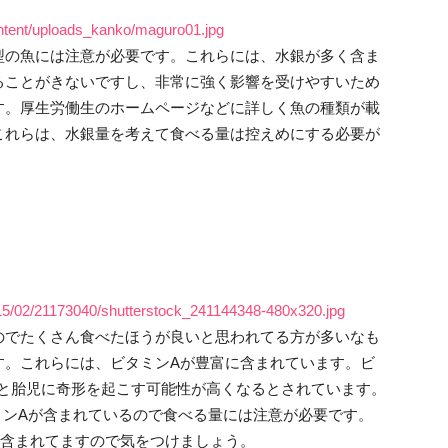
ntent/uploads_kanko/maguro01.jpg
型の魚には注意が必要です。これらには、水銀が多く含ま
ることがきないですし、非常に強く影響を受けやすいため
す。厚生労働生のホームページなどに詳しく魚の種類が載
これらは、水銀量を考えて食べる量は控えめにする必要が
2015/02/21173040/shutterstock_241144348-480x320.jpg
のでたくさん食べたほうが良いと思われてる方が多いなも
す。これらには、ビタミンAが豊富に含まれています。ビ
すると胎児に奇形を起こす可能性が高くなるとされています。
ビタミンAが含まれているので食べる量には注意が必要です。
が含まれてますので気をつけましょう。