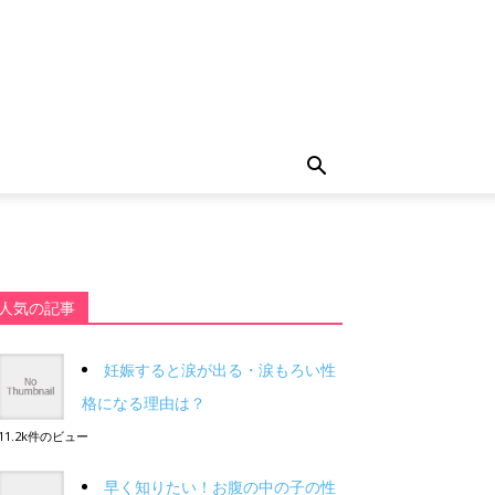
人気の記事
妊娠すると涙が出る・涙もろい性
格になる理由は？
11.2k件のビュー
早く知りたい！お腹の中の子の性