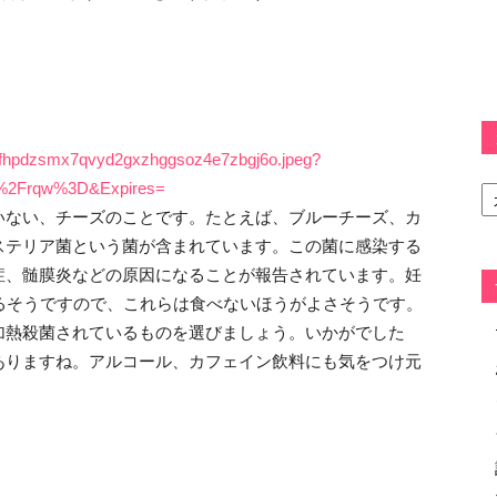
rg.fhpdzsmx7qvyd2gxzhggsoz4e7zbgj6o.jpeg?
カ
%2Frqw%3D&Expires=
テ
いない、チーズのことです。たとえば、ブルーチーズ、カ
ゴ
ステリア菌という菌が含まれています。この菌に感染する
リ
ー
症、髄膜炎などの原因になることが報告されています。妊
るそうですので、これらは食べないほうがよさそうです。
加熱殺菌されているものを選びましょう。いかがでした
ありますね。アルコール、カフェイン飲料にも気をつけ元