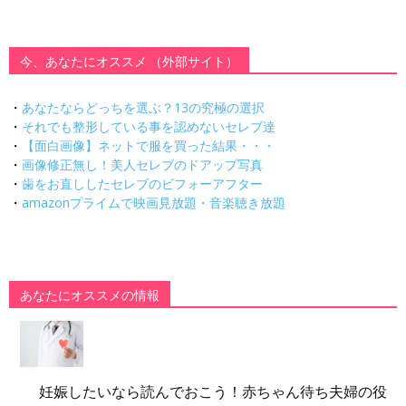
今、あなたにオススメ （外部サイト）
・
あなたならどっちを選ぶ？13の究極の選択
・
それでも整形している事を認めないセレブ達
・
【面白画像】ネットで服を買った結果・・・
・
画像修正無し！美人セレブのドアップ写真
・
歯をお直ししたセレブのビフォーアフター
・
amazonプライムで映画見放題・音楽聴き放題
あなたにオススメの情報
妊娠したいなら読んでおこう！赤ちゃん待ち夫婦の役