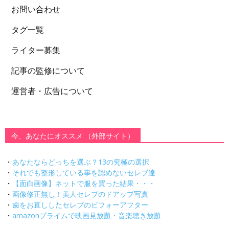
お問い合わせ
タグ一覧
ライター募集
記事の監修について
運営者・広告について
今、あなたにオススメ （外部サイト）
・
あなたならどっちを選ぶ？13の究極の選択
・
それでも整形している事を認めないセレブ達
・
【面白画像】ネットで服を買った結果・・・
・
画像修正無し！美人セレブのドアップ写真
・
歯をお直ししたセレブのビフォーアフター
・
amazonプライムで映画見放題・音楽聴き放題