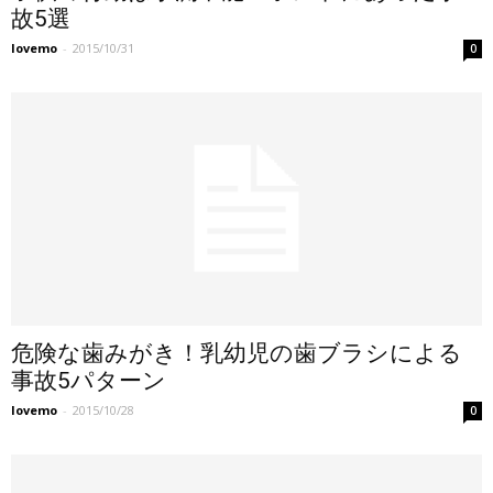
故5選
lovemo
-
2015/10/31
0
危険な歯みがき！乳幼児の歯ブラシによる
事故5パターン
lovemo
-
2015/10/28
0