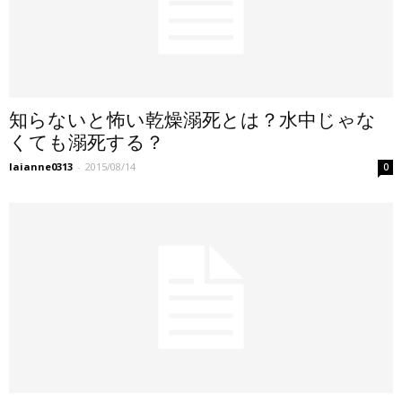
知らないと怖い乾燥溺死とは？水中じゃな
くても溺死する？
laianne0313
-
2015/08/14
0