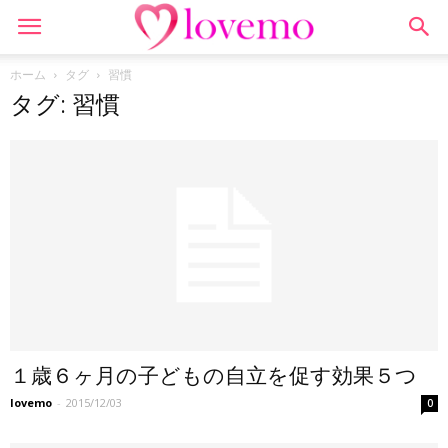
ホーム
タグ
習慣
タグ: 習慣
１歳６ヶ月の子どもの自立を促す効果５つ
lovemo
-
2015/12/03
0