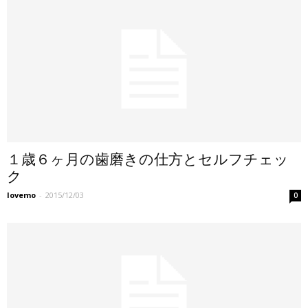
１歳６ヶ月の歯磨きの仕方とセルフチェッ
ク
lovemo
-
2015/12/03
0