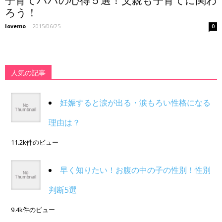
子育てパパの心得５選！父親も子育てに関わ
ろう！
lovemo
-
2015/06/25
0
人気の記事
妊娠すると涙が出る・涙もろい性格になる
理由は？
11.2k件のビュー
早く知りたい！お腹の中の子の性別！性別
判断5選
9.4k件のビュー