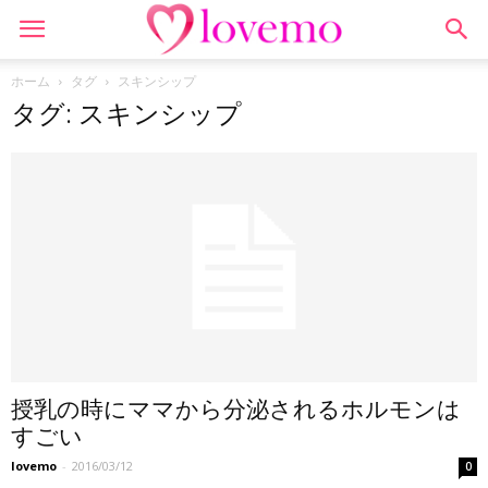
ホーム
タグ
スキンシップ
タグ: スキンシップ
授乳の時にママから分泌されるホルモンは
すごい
lovemo
-
2016/03/12
0