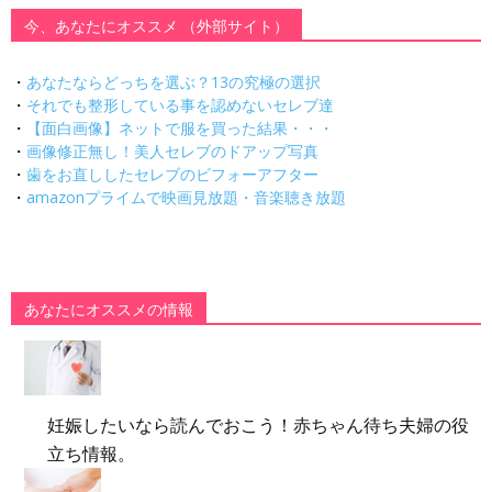
今、あなたにオススメ （外部サイト）
・
あなたならどっちを選ぶ？13の究極の選択
・
それでも整形している事を認めないセレブ達
・
【面白画像】ネットで服を買った結果・・・
・
画像修正無し！美人セレブのドアップ写真
・
歯をお直ししたセレブのビフォーアフター
・
amazonプライムで映画見放題・音楽聴き放題
あなたにオススメの情報
妊娠したいなら読んでおこう！赤ちゃん待ち夫婦の役
立ち情報。