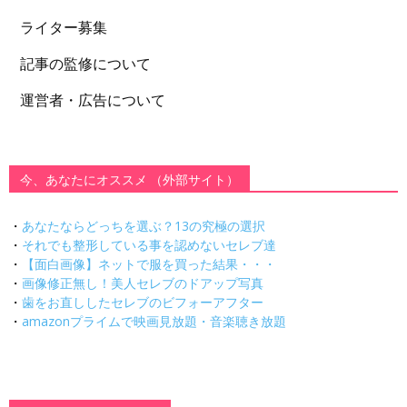
ライター募集
記事の監修について
運営者・広告について
今、あなたにオススメ （外部サイト）
・
あなたならどっちを選ぶ？13の究極の選択
・
それでも整形している事を認めないセレブ達
・
【面白画像】ネットで服を買った結果・・・
・
画像修正無し！美人セレブのドアップ写真
・
歯をお直ししたセレブのビフォーアフター
・
amazonプライムで映画見放題・音楽聴き放題