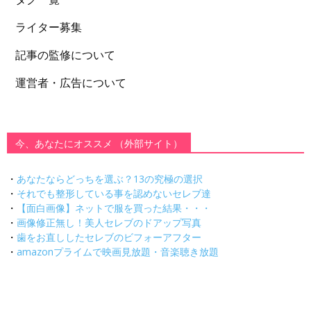
ライター募集
記事の監修について
運営者・広告について
今、あなたにオススメ （外部サイト）
・
あなたならどっちを選ぶ？13の究極の選択
・
それでも整形している事を認めないセレブ達
・
【面白画像】ネットで服を買った結果・・・
・
画像修正無し！美人セレブのドアップ写真
・
歯をお直ししたセレブのビフォーアフター
・
amazonプライムで映画見放題・音楽聴き放題