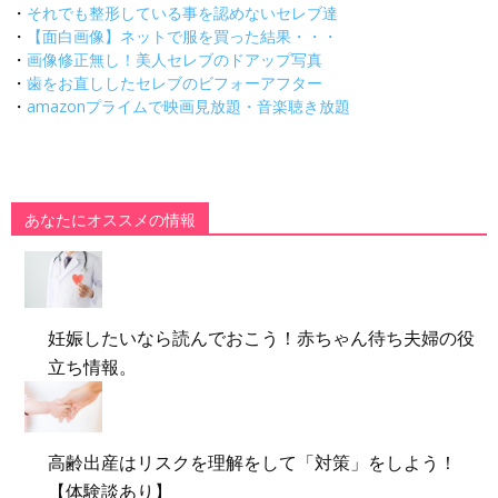
・
それでも整形している事を認めないセレブ達
・
【面白画像】ネットで服を買った結果・・・
・
画像修正無し！美人セレブのドアップ写真
・
歯をお直ししたセレブのビフォーアフター
・
amazonプライムで映画見放題・音楽聴き放題
あなたにオススメの情報
妊娠したいなら読んでおこう！赤ちゃん待ち夫婦の役
立ち情報。
高齢出産はリスクを理解をして「対策」をしよう！
【体験談あり】