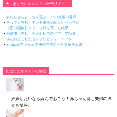
今、あなたにオススメ （外部サイト）
・
あなたならどっちを選ぶ？13の究極の選択
・
それでも整形している事を認めないセレブ達
・
【面白画像】ネットで服を買った結果・・・
・
画像修正無し！美人セレブのドアップ写真
・
歯をお直ししたセレブのビフォーアフター
・
amazonプライムで映画見放題・音楽聴き放題
あなたにオススメの情報
妊娠したいなら読んでおこう！赤ちゃん待ち夫婦の役
立ち情報。