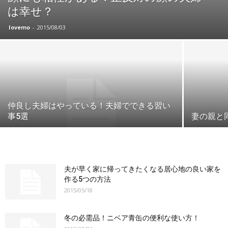
は幸せ？
lovemo
-
2015/08/03
仲良し夫婦はやっている！夫婦でできる習い
事5選
妻の親と
夫が早く家に帰ってきたくなる居心地の良い家を
作る5つの方法
2015/05/18
冬の必需品！ニベア青缶の便利な使い方！