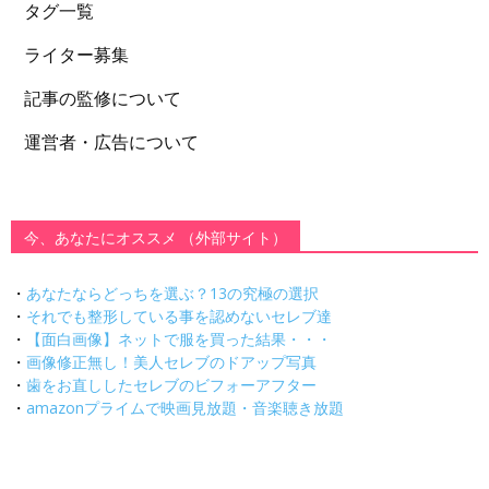
タグ一覧
ライター募集
記事の監修について
運営者・広告について
今、あなたにオススメ （外部サイト）
・
あなたならどっちを選ぶ？13の究極の選択
・
それでも整形している事を認めないセレブ達
・
【面白画像】ネットで服を買った結果・・・
・
画像修正無し！美人セレブのドアップ写真
・
歯をお直ししたセレブのビフォーアフター
・
amazonプライムで映画見放題・音楽聴き放題