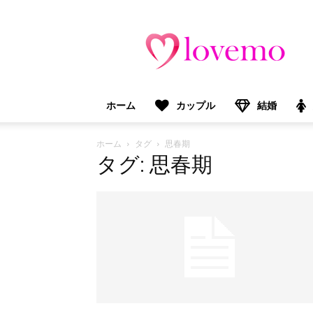
lovemo（ラ
ブ
モ）：
マ
マ
＆
ホーム
カップル
結婚
プ
レ
マ
ホーム
タグ
思春期
マ
タグ: 思春期
向
け
情
報
メ
デ
ィ
ア