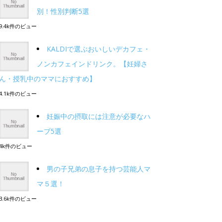
別！性別判断5選
9.4k件のビュー
KALDIで選ぶおいしいデカフェ・
ノンカフェインドリンク。【妊婦さ
ん・授乳中のママにおすすめ】
4.1k件のビュー
妊娠中の摂取には注意が必要なハ
ーブ5選
4k件のビュー
男の子兄弟の息子を持つ芸能人マ
マ５選！
3.6k件のビュー