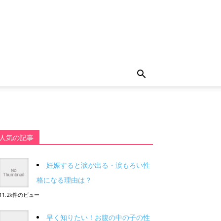
人気の記事
妊娠すると涙が出る・涙もろい性
格になる理由は？
11.2k件のビュー
早く知りたい！お腹の中の子の性