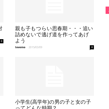
対
親も子もつらい思春期・・・追い
詰めないで逃げ道を作ってあげ
よう
0
lovemo
-
2015/03/09
0
小学生(高学年)の男の子と女の子
ってどんな時期？