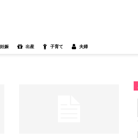
妊娠
出産
子育て
夫婦