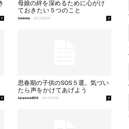
き
母娘の絆を深めるために心がけ
ておきたい５つのこと
lovemo
-
2015/08/09
0
0
こ
思春期の子供のSOS５選。気づい
たら声をかけてあげよう
laianne0313
-
2015/07/30
0
0