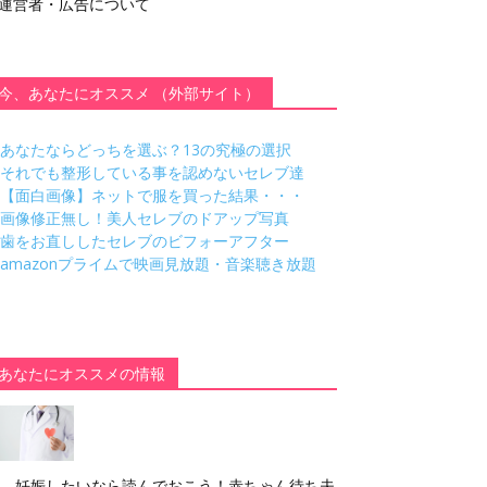
運営者・広告について
今、あなたにオススメ （外部サイト）
あなたならどっちを選ぶ？13の究極の選択
それでも整形している事を認めないセレブ達
【面白画像】ネットで服を買った結果・・・
画像修正無し！美人セレブのドアップ写真
歯をお直ししたセレブのビフォーアフター
amazonプライムで映画見放題・音楽聴き放題
あなたにオススメの情報
妊娠したいなら読んでおこう！赤ちゃん待ち夫