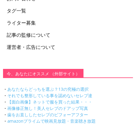
タグ一覧
ライター募集
記事の監修について
運営者・広告について
今、あなたにオススメ （外部サイト）
・
あなたならどっちを選ぶ？13の究極の選択
・
それでも整形している事を認めないセレブ達
・
【面白画像】ネットで服を買った結果・・・
・
画像修正無し！美人セレブのドアップ写真
・
歯をお直ししたセレブのビフォーアフター
・
amazonプライムで映画見放題・音楽聴き放題