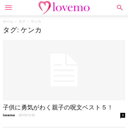
ホーム
タグ
ケンカ
タグ: ケンカ
子供に勇気がわく親子の呪文ベスト５！
lovemo
-
2015/11/10
0