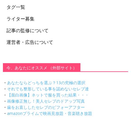
タグ一覧
ライター募集
記事の監修について
運営者・広告について
今、あなたにオススメ （外部サイト）
・
あなたならどっちを選ぶ？13の究極の選択
・
それでも整形している事を認めないセレブ達
・
【面白画像】ネットで服を買った結果・・・
・
画像修正無し！美人セレブのドアップ写真
・
歯をお直ししたセレブのビフォーアフター
・
amazonプライムで映画見放題・音楽聴き放題