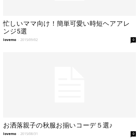
忙しいママ向け！簡単可愛い時短ヘアアレ
ンジ5選
lovemo
-
2015/09/02
0
お洒落親子の秋服お揃いコーデ５選♪
lovemo
-
2015/08/31
0