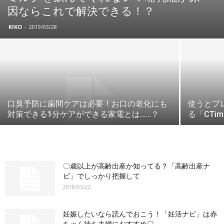
因ならこれで解決できる！？
KIKO
-
2019/03/28
口臭予防に歯間ケアは必要！お口の老化にも
使うとプ
対策できる1分ケアができる家電とは……？
る「CTi
〇歳以上が高齢出産か知ってる？「高齢出産ナ
ビ」でしっかり把握して
2018/05/22
妊娠したいなら読んでおこう！「妊活ナビ」は赤
ちゃん待ち夫婦におすすめ♡