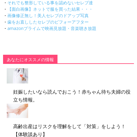
・
それでも整形している事を認めないセレブ達
・
【面白画像】ネットで服を買った結果・・・
・
画像修正無し！美人セレブのドアップ写真
・
歯をお直ししたセレブのビフォーアフター
・
amazonプライムで映画見放題・音楽聴き放題
あなたにオススメの情報
妊娠したいなら読んでおこう！赤ちゃん待ち夫婦の役
立ち情報。
高齢出産はリスクを理解をして「対策」をしよう！
【体験談あり】