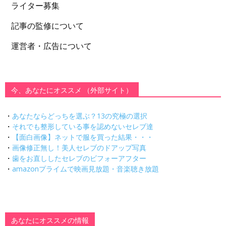
ライター募集
記事の監修について
運営者・広告について
今、あなたにオススメ （外部サイト）
・
あなたならどっちを選ぶ？13の究極の選択
・
それでも整形している事を認めないセレブ達
・
【面白画像】ネットで服を買った結果・・・
・
画像修正無し！美人セレブのドアップ写真
・
歯をお直ししたセレブのビフォーアフター
・
amazonプライムで映画見放題・音楽聴き放題
あなたにオススメの情報