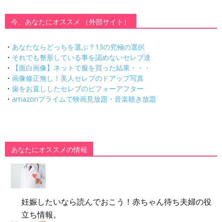
今、あなたにオススメ （外部サイト）
・
あなたならどっちを選ぶ？13の究極の選択
・
それでも整形している事を認めないセレブ達
・
【面白画像】ネットで服を買った結果・・・
・
画像修正無し！美人セレブのドアップ写真
・
歯をお直ししたセレブのビフォーアフター
・
amazonプライムで映画見放題・音楽聴き放題
あなたにオススメの情報
妊娠したいなら読んでおこう！赤ちゃん待ち夫婦の役
立ち情報。