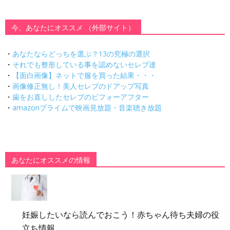
今、あなたにオススメ （外部サイト）
・
あなたならどっちを選ぶ？13の究極の選択
・
それでも整形している事を認めないセレブ達
・
【面白画像】ネットで服を買った結果・・・
・
画像修正無し！美人セレブのドアップ写真
・
歯をお直ししたセレブのビフォーアフター
・
amazonプライムで映画見放題・音楽聴き放題
あなたにオススメの情報
妊娠したいなら読んでおこう！赤ちゃん待ち夫婦の役
立ち情報。