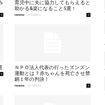
み
育児中に夫に協力してもらえると
助かる&楽になること5選！
lovemo
-
2015/08/31
0
0
選
ＮＰＯ法人代表の行ったズンズン
運動とは？赤ちゃんを死亡させ禁
0
錮１年の判決！
lovemo
-
2015/08/05
0