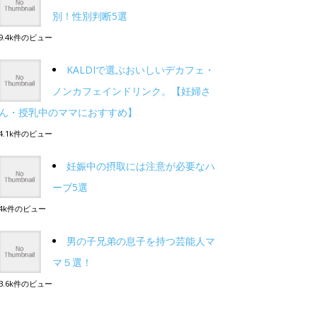
別！性別判断5選
9.4k件のビュー
KALDIで選ぶおいしいデカフェ・
ノンカフェインドリンク。【妊婦さ
ん・授乳中のママにおすすめ】
4.1k件のビュー
妊娠中の摂取には注意が必要なハ
ーブ5選
4k件のビュー
男の子兄弟の息子を持つ芸能人マ
マ５選！
3.6k件のビュー