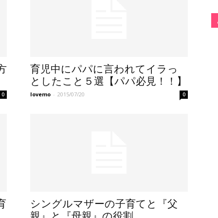
方
育児中にパパに言われてイラっ
としたこと５選【パパ必見！！】
lovemo
-
2015/07/20
0
0
育
シングルマザーの子育てと『父
親』と『母親』の役割