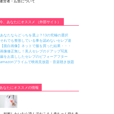
運営者・広告について
今、あなたにオススメ （外部サイト）
あなたならどっちを選ぶ？13の究極の選択
それでも整形している事を認めないセレブ達
【面白画像】ネットで服を買った結果・・・
画像修正無し！美人セレブのドアップ写真
歯をお直ししたセレブのビフォーアフター
amazonプライムで映画見放題・音楽聴き放題
あなたにオススメの情報
妊娠したいなら読んでおこう！赤ちゃん待ち夫