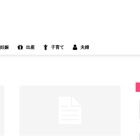
妊娠
出産
子育て
夫婦