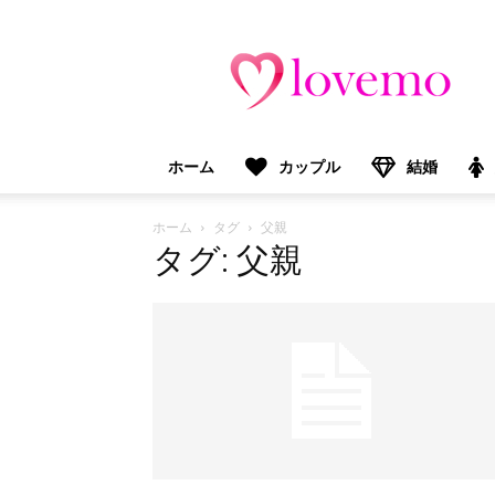
lovemo（ラ
ブ
モ）：
マ
マ
＆
ホーム
カップル
結婚
プ
レ
マ
ホーム
タグ
父親
マ
タグ: 父親
向
け
情
報
メ
デ
ィ
ア