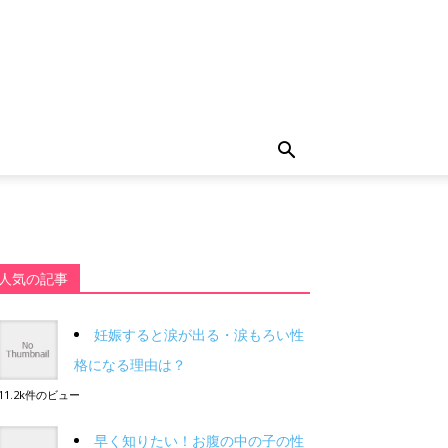
人気の記事
妊娠すると涙が出る・涙もろい性
格になる理由は？
11.2k件のビュー
早く知りたい！お腹の中の子の性