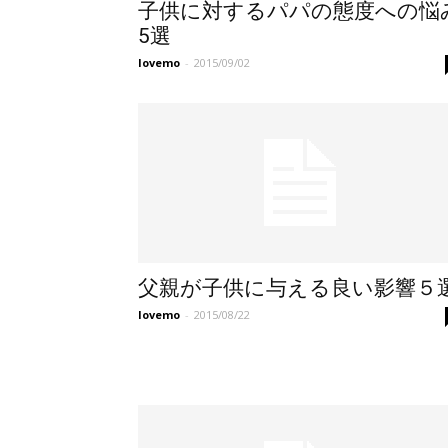
子供に対するパパの態度への悩
5選
lovemo
-
2015/09/02
父親が子供に与える良い影響５
lovemo
-
2015/08/22