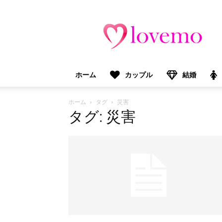
lovemo（ラ
ブ
モ）：
マ
マ
＆
ホーム
カップル
結婚
プ
レ
マ
ホーム
タグ
災害
マ
タグ: 災害
向
け
情
報
メ
デ
ィ
ア