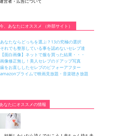
運営者・広告について
今、あなたにオススメ （外部サイト）
あなたならどっちを選ぶ？13の究極の選択
それでも整形している事を認めないセレブ達
【面白画像】ネットで服を買った結果・・・
画像修正無し！美人セレブのドアップ写真
歯をお直ししたセレブのビフォーアフター
amazonプライムで映画見放題・音楽聴き放題
あなたにオススメの情報
妊娠したいなら読んでおこう！赤ちゃん待ち夫