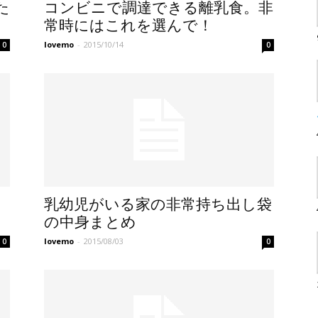
た
コンビニで調達できる離乳食。非
常時にはこれを選んで！
lovemo
-
2015/10/14
0
0
乳幼児がいる家の非常持ち出し袋
の中身まとめ
lovemo
-
2015/08/03
0
0