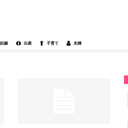
妊娠
出産
子育て
夫婦