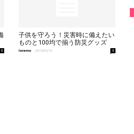
備
子供を守ろう！災害時に備えたい
ものと100均で揃う防災グッズ
lovemo
-
2015/03/15
0
0