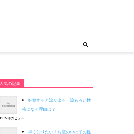
人気の記事
妊娠すると涙が出る・涙もろい性
格になる理由は？
11.2k件のビュー
早く知りたい！お腹の中の子の性