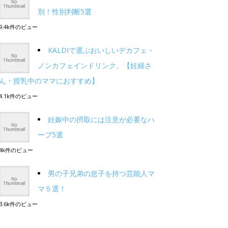
別！性別判断5選
9.4k件のビュー
KALDIで選ぶおいしいデカフェ・
ノンカフェインドリンク。【妊婦さ
ん・授乳中のママにおすすめ】
4.1k件のビュー
妊娠中の摂取には注意が必要なハ
ーブ5選
4k件のビュー
男の子兄弟の息子を持つ芸能人マ
マ５選！
3.6k件のビュー