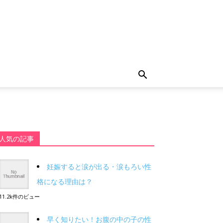
人気の記事
妊娠すると涙が出る・涙もろい性
格になる理由は？
11.2k件のビュー
早く知りたい！お腹の中の子の性