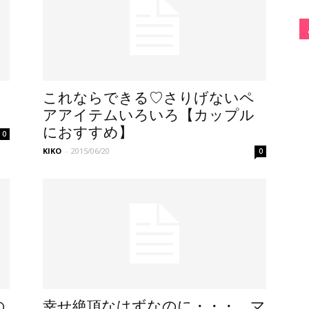
これならできる♡さりげないペ
！
アアイテムいろいろ【カップル
におすすめ】
0
KIKO
-
2015/06/20
0
の
幸せ絶頂なはずなのに・・・。マ