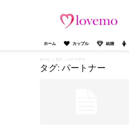
lovemo（ラ
ブ
モ）：
マ
マ
＆
ホーム
カップル
結婚
プ
レ
マ
ホーム
タグ
パートナー
マ
タグ: パートナー
向
け
情
報
メ
デ
ィ
ア