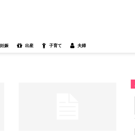
妊娠
出産
子育て
夫婦