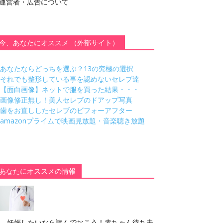
運営者・広告について
今、あなたにオススメ （外部サイト）
あなたならどっちを選ぶ？13の究極の選択
それでも整形している事を認めないセレブ達
【面白画像】ネットで服を買った結果・・・
画像修正無し！美人セレブのドアップ写真
歯をお直ししたセレブのビフォーアフター
amazonプライムで映画見放題・音楽聴き放題
あなたにオススメの情報
妊娠したいなら読んでおこう！赤ちゃん待ち夫