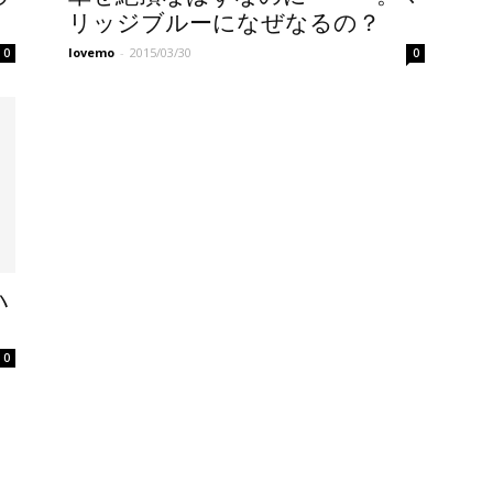
リッジブルーになぜなるの？
lovemo
-
2015/03/30
0
0
ハ
0