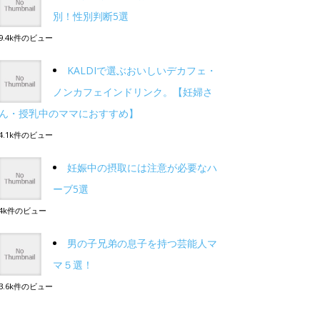
別！性別判断5選
9.4k件のビュー
KALDIで選ぶおいしいデカフェ・
ノンカフェインドリンク。【妊婦さ
ん・授乳中のママにおすすめ】
4.1k件のビュー
妊娠中の摂取には注意が必要なハ
ーブ5選
4k件のビュー
男の子兄弟の息子を持つ芸能人マ
マ５選！
3.6k件のビュー