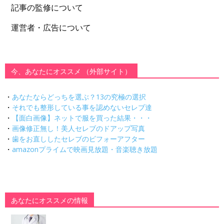
記事の監修について
運営者・広告について
今、あなたにオススメ （外部サイト）
・
あなたならどっちを選ぶ？13の究極の選択
・
それでも整形している事を認めないセレブ達
・
【面白画像】ネットで服を買った結果・・・
・
画像修正無し！美人セレブのドアップ写真
・
歯をお直ししたセレブのビフォーアフター
・
amazonプライムで映画見放題・音楽聴き放題
あなたにオススメの情報