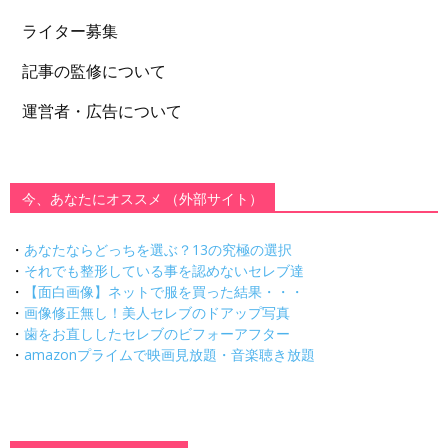
ライター募集
記事の監修について
運営者・広告について
今、あなたにオススメ （外部サイト）
・
あなたならどっちを選ぶ？13の究極の選択
・
それでも整形している事を認めないセレブ達
・
【面白画像】ネットで服を買った結果・・・
・
画像修正無し！美人セレブのドアップ写真
・
歯をお直ししたセレブのビフォーアフター
・
amazonプライムで映画見放題・音楽聴き放題