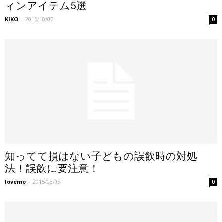
ィンアイテム5選
KIKO
-
2015/10/07
0
知ってて損はない子どもの誤飲時の対処
法！誤飲に要注意！
lovemo
-
2015/08/05
0