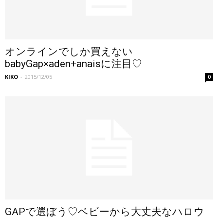
オンラインでしか買えない
babyGap×aden+anaisに注目♡
KIKO
-
2015/12/05
0
GAPで選ぼう♡ベビーから大丈夫なハロウ