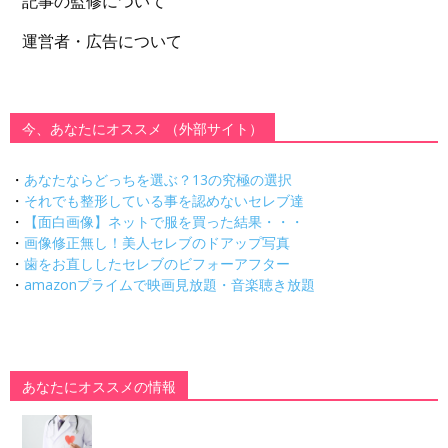
記事の監修について
運営者・広告について
今、あなたにオススメ （外部サイト）
・
あなたならどっちを選ぶ？13の究極の選択
・
それでも整形している事を認めないセレブ達
・
【面白画像】ネットで服を買った結果・・・
・
画像修正無し！美人セレブのドアップ写真
・
歯をお直ししたセレブのビフォーアフター
・
amazonプライムで映画見放題・音楽聴き放題
あなたにオススメの情報