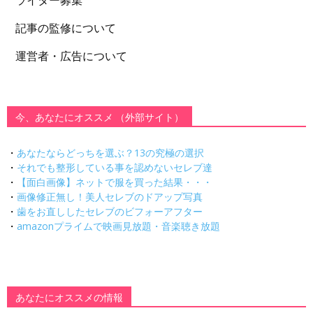
記事の監修について
運営者・広告について
今、あなたにオススメ （外部サイト）
・
あなたならどっちを選ぶ？13の究極の選択
・
それでも整形している事を認めないセレブ達
・
【面白画像】ネットで服を買った結果・・・
・
画像修正無し！美人セレブのドアップ写真
・
歯をお直ししたセレブのビフォーアフター
・
amazonプライムで映画見放題・音楽聴き放題
あなたにオススメの情報