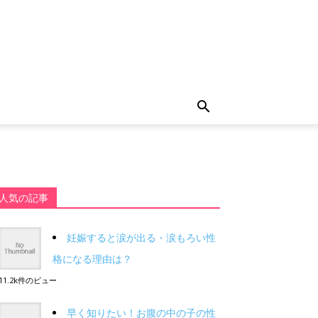
人気の記事
妊娠すると涙が出る・涙もろい性
格になる理由は？
11.2k件のビュー
早く知りたい！お腹の中の子の性