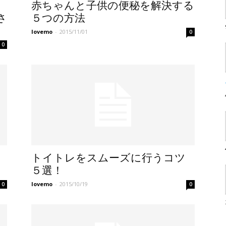
赤ちゃんと子供の便秘を解決する
さ
５つの方法
lovemo
-
2015/11/01
0
0
トイトレをスムーズに行うコツ
５選！
lovemo
-
2015/10/19
0
0