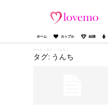
lovemo（ラ
ブ
モ）：
マ
マ
＆
ホーム
カップル
結婚
プ
レ
マ
ホーム
タグ
うんち
マ
タグ: うんち
向
け
情
報
メ
デ
ィ
ア