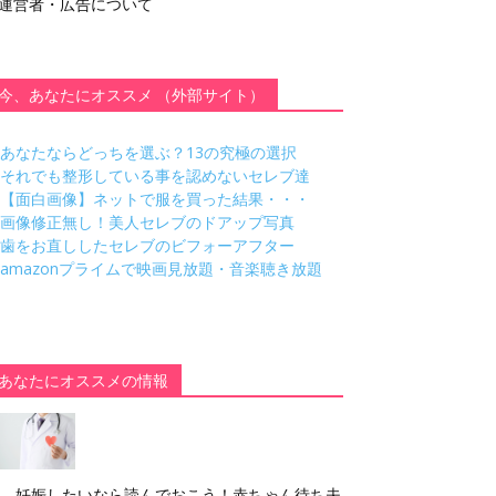
運営者・広告について
今、あなたにオススメ （外部サイト）
あなたならどっちを選ぶ？13の究極の選択
それでも整形している事を認めないセレブ達
【面白画像】ネットで服を買った結果・・・
画像修正無し！美人セレブのドアップ写真
歯をお直ししたセレブのビフォーアフター
amazonプライムで映画見放題・音楽聴き放題
あなたにオススメの情報
妊娠したいなら読んでおこう！赤ちゃん待ち夫