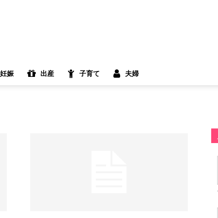
妊娠
出産
子育て
夫婦