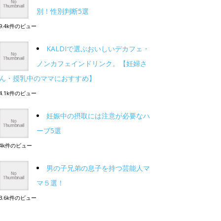
別！性別判断5選
9.4k件のビュー
KALDIで選ぶおいしいデカフェ・
ノンカフェインドリンク。【妊婦さ
ん・授乳中のママにおすすめ】
4.1k件のビュー
妊娠中の摂取には注意が必要なハ
ーブ5選
4k件のビュー
男の子兄弟の息子を持つ芸能人マ
マ５選！
3.6k件のビュー