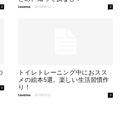
lovemo
-
2015/08/12
0
0
の
トイレトレーニング中におスス
メの絵本5選。楽しい生活習慣作
り！
0
lovemo
-
2015/07/23
0