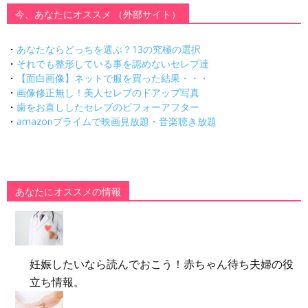
今、あなたにオススメ （外部サイト）
・
あなたならどっちを選ぶ？13の究極の選択
・
それでも整形している事を認めないセレブ達
・
【面白画像】ネットで服を買った結果・・・
・
画像修正無し！美人セレブのドアップ写真
・
歯をお直ししたセレブのビフォーアフター
・
amazonプライムで映画見放題・音楽聴き放題
あなたにオススメの情報
妊娠したいなら読んでおこう！赤ちゃん待ち夫婦の役
立ち情報。