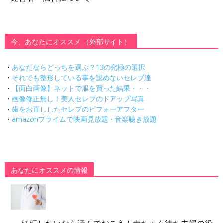
今、あなたにオススメ （外部サイト）
・
あなたならどっちを選ぶ？13の究極の選択
・
それでも整形している事を認めないセレブ達
・
【面白画像】ネットで服を買った結果・・・
・
画像修正無し！美人セレブのドアップ写真
・
歯をお直ししたセレブのビフォーアフター
・
amazonプライムで映画見放題・音楽聴き放題
あなたにオススメの情報
妊娠したいなら読んでおこう！赤ちゃん待ち夫婦の役