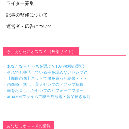
ライター募集
記事の監修について
運営者・広告について
今、あなたにオススメ （外部サイト）
・
あなたならどっちを選ぶ？13の究極の選択
・
それでも整形している事を認めないセレブ達
・
【面白画像】ネットで服を買った結果・・・
・
画像修正無し！美人セレブのドアップ写真
・
歯をお直ししたセレブのビフォーアフター
・
amazonプライムで映画見放題・音楽聴き放題
あなたにオススメの情報