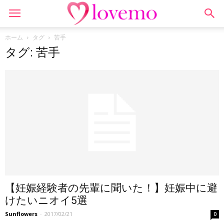
ホーム
タグ
苦手
タグ: 苦手
【妊娠経験者の先輩に聞いた！】妊娠中に避
けたいニオイ5選
Sunflowers
-
2017/02/21
0