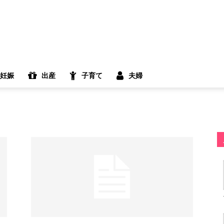
妊娠
出産
子育て
夫婦