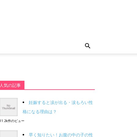
人気の記事
妊娠すると涙が出る・涙もろい性
格になる理由は？
11.2k件のビュー
早く知りたい！お腹の中の子の性