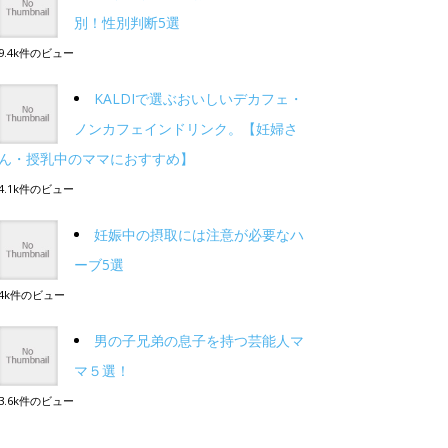
別！性別判断5選
9.4k件のビュー
KALDIで選ぶおいしいデカフェ・
ノンカフェインドリンク。【妊婦さ
ん・授乳中のママにおすすめ】
4.1k件のビュー
妊娠中の摂取には注意が必要なハ
ーブ5選
4k件のビュー
男の子兄弟の息子を持つ芸能人マ
マ５選！
3.6k件のビュー