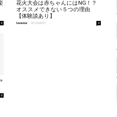
楽
花火大会は赤ちゃんにはNG！？
オススメできない５つの理由
【体験談あり】
lovemo
-
2015/08/03
0
0
ア
0