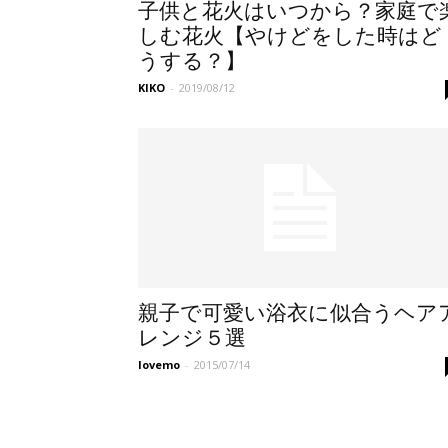
子供と花火はいつから？家庭で
しむ花火【やけどをした時はど
うする？】
KIKO
-
2019/08/12
親子で可愛い浴衣に似合うヘア
レンジ５選
lovemo
-
2015/07/14