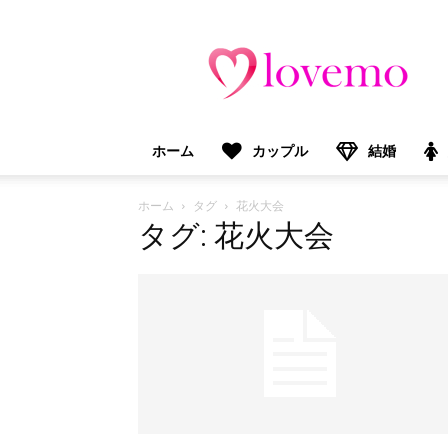
lovemo（ラ
ブ
モ）：
マ
マ
＆
ホーム
カップル
結婚
プ
レ
マ
ホーム
タグ
花火大会
マ
タグ: 花火大会
向
け
情
報
メ
デ
ィ
ア