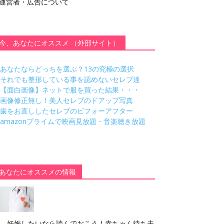
運営者・広告について
今、あなたにオススメ （外部サイト）
あなたならどっちを選ぶ？13の究極の選択
それでも整形している事を認めないセレブ達
【面白画像】ネットで服を買った結果・・・
画像修正無し！美人セレブのドアップ写真
歯をお直ししたセレブのビフォーアフター
amazonプライムで映画見放題・音楽聴き放題
あなたにオススメの情報
妊娠したいなら読んでおこう！赤ちゃん待ち夫