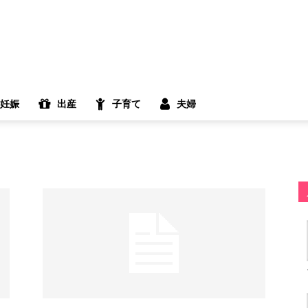
妊娠
出産
子育て
夫婦