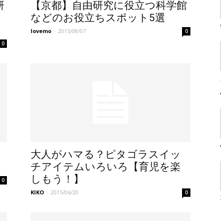
研
【京都】自由研究に役立つ科学館
などのお役立ちスポット5選
lovemo
-
2015/08/07
0
0
大人がハマる？ピタゴラスイッ
チアイテムいろいろ【育児を楽
しもう！】
0
KIKO
-
2015/06/20
0