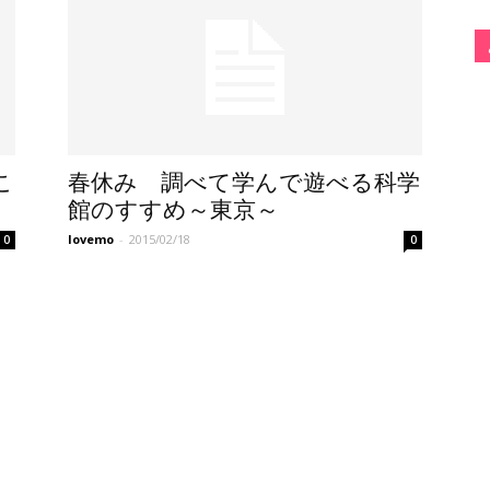
こ
春休み 調べて学んで遊べる科学
館のすすめ～東京～
lovemo
-
2015/02/18
0
0