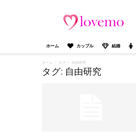
lovemo（ラ
ブ
モ）：
マ
マ
＆
ホーム
カップル
結婚
プ
レ
マ
ホーム
タグ
自由研究
マ
タグ: 自由研究
向
け
情
報
メ
デ
ィ
ア