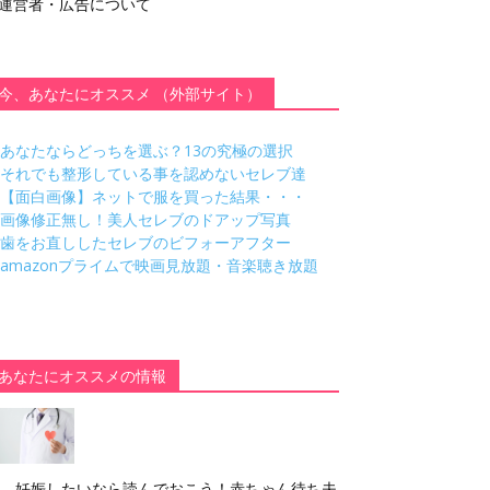
運営者・広告について
今、あなたにオススメ （外部サイト）
あなたならどっちを選ぶ？13の究極の選択
それでも整形している事を認めないセレブ達
【面白画像】ネットで服を買った結果・・・
画像修正無し！美人セレブのドアップ写真
歯をお直ししたセレブのビフォーアフター
amazonプライムで映画見放題・音楽聴き放題
あなたにオススメの情報
妊娠したいなら読んでおこう！赤ちゃん待ち夫