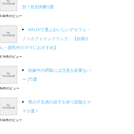
別！性別判断5選
9.4k件のビュー
KALDIで選ぶおいしいデカフェ・
ノンカフェインドリンク。【妊婦さ
ん・授乳中のママにおすすめ】
4.1k件のビュー
妊娠中の摂取には注意が必要なハ
ーブ5選
4k件のビュー
男の子兄弟の息子を持つ芸能人マ
マ５選！
3.6k件のビュー