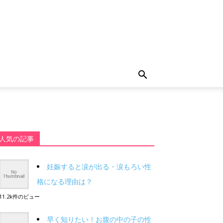
人気の記事
妊娠すると涙が出る・涙もろい性
格になる理由は？
11.2k件のビュー
早く知りたい！お腹の中の子の性