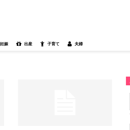
妊娠
出産
子育て
夫婦