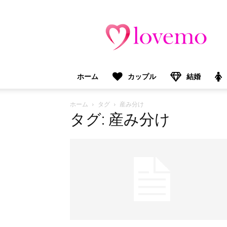
lovemo（ラ
ブ
モ）：
マ
マ
＆
ホーム
カップル
結婚
プ
レ
マ
ホーム
タグ
産み分け
マ
タグ: 産み分け
向
け
情
報
メ
デ
ィ
ア