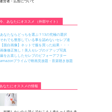
運営者・広告について
今、あなたにオススメ （外部サイト）
あなたならどっちを選ぶ？13の究極の選択
それでも整形している事を認めないセレブ達
【面白画像】ネットで服を買った結果・・・
画像修正無し！美人セレブのドアップ写真
歯をお直ししたセレブのビフォーアフター
amazonプライムで映画見放題・音楽聴き放題
あなたにオススメの情報
妊娠したいなら読んでおこう！赤ちゃん待ち夫