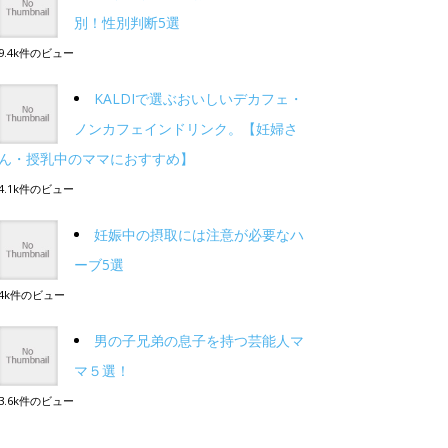
別！性別判断5選
9.4k件のビュー
KALDIで選ぶおいしいデカフェ・
ノンカフェインドリンク。【妊婦さ
ん・授乳中のママにおすすめ】
4.1k件のビュー
妊娠中の摂取には注意が必要なハ
ーブ5選
4k件のビュー
男の子兄弟の息子を持つ芸能人マ
マ５選！
3.6k件のビュー