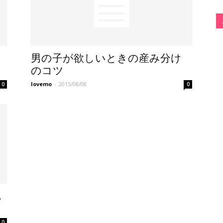
男の子が欲しいときの産み分け
のコツ
lovemo
-
2015/08/08
0
0
ん
0