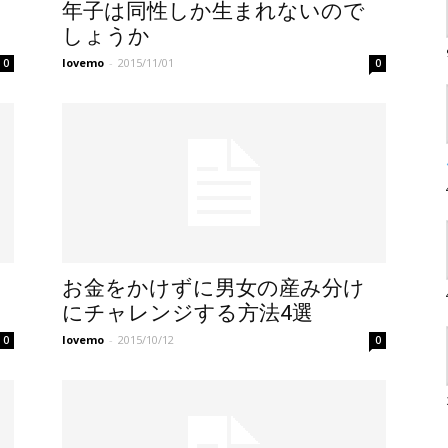
年子は同性しか生まれないので
しょうか
lovemo
-
2015/11/01
0
0
お金をかけずに男女の産み分け
にチャレンジする方法4選
lovemo
-
2015/10/12
0
0