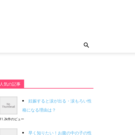
人気の記事
妊娠すると涙が出る・涙もろい性
格になる理由は？
11.2k件のビュー
早く知りたい！お腹の中の子の性