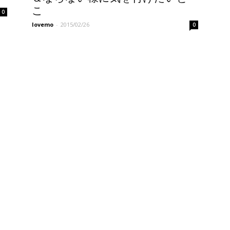
こ
0
lovemo
-
2015/02/26
0