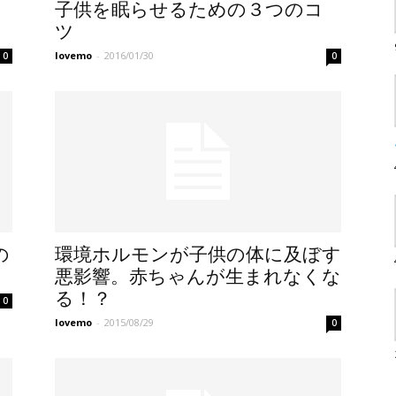
子供を眠らせるための３つのコ
ツ
lovemo
-
2016/01/30
0
0
の
環境ホルモンが子供の体に及ぼす
悪影響。赤ちゃんが生まれなくな
る！？
0
lovemo
-
2015/08/29
0