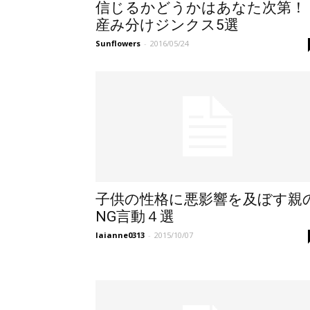
信じるかどうかはあなた次第！
産み分けジンクス5選
Sunflowers
-
2016/05/24
子供の性格に悪影響を及ぼす親
NG言動４選
laianne0313
-
2015/10/07