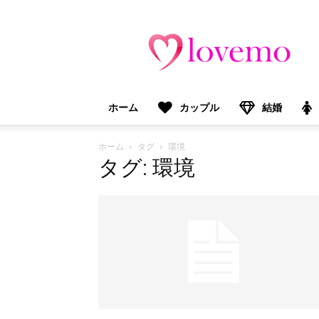
lovemo（ラ
ブ
モ）：
マ
マ
＆
ホーム
カップル
結婚
プ
レ
マ
ホーム
タグ
環境
マ
タグ: 環境
向
け
情
報
メ
デ
ィ
ア