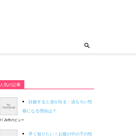
人気の記事
妊娠すると涙が出る・涙もろい性
格になる理由は？
11.2k件のビュー
早く知りたい！お腹の中の子の性