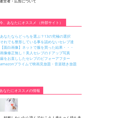
運営者・広告について
今、あなたにオススメ （外部サイト）
あなたならどっちを選ぶ？13の究極の選択
それでも整形している事を認めないセレブ達
【面白画像】ネットで服を買った結果・・・
画像修正無し！美人セレブのドアップ写真
歯をお直ししたセレブのビフォーアフター
amazonプライムで映画見放題・音楽聴き放題
あなたにオススメの情報
妊娠したいなら読んでおこう！赤ちゃん待ち夫