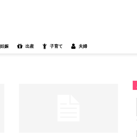
妊娠
出産
子育て
夫婦