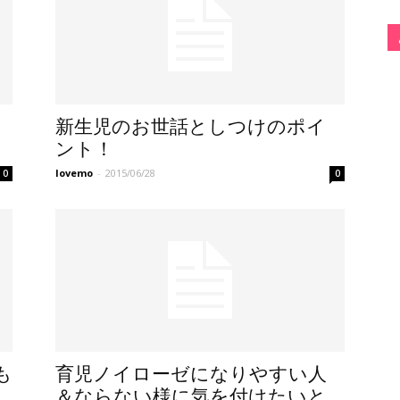
新生児のお世話としつけのポイ
ント！
lovemo
-
2015/06/28
0
0
も
育児ノイローゼになりやすい人
＆ならない様に気を付けたいと