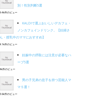
別！性別判断5選
9.4k件のビュー
KALDIで選ぶおいしいデカフェ・
ノンカフェインドリンク。【妊婦さ
ん・授乳中のママにおすすめ】
4.1k件のビュー
妊娠中の摂取には注意が必要なハ
ーブ5選
4k件のビュー
男の子兄弟の息子を持つ芸能人マ
マ５選！
3.6k件のビュー