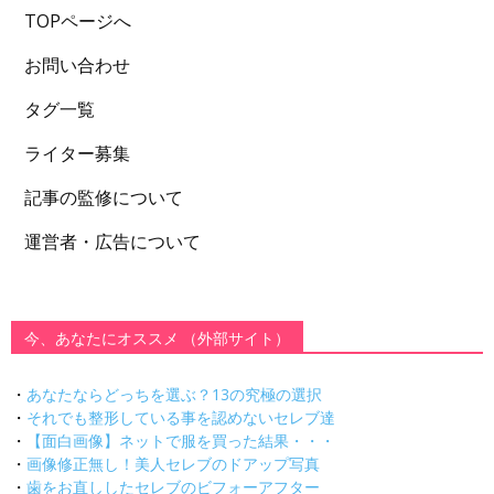
TOPページへ
お問い合わせ
タグ一覧
ライター募集
記事の監修について
運営者・広告について
今、あなたにオススメ （外部サイト）
・
あなたならどっちを選ぶ？13の究極の選択
・
それでも整形している事を認めないセレブ達
・
【面白画像】ネットで服を買った結果・・・
・
画像修正無し！美人セレブのドアップ写真
・
歯をお直ししたセレブのビフォーアフター