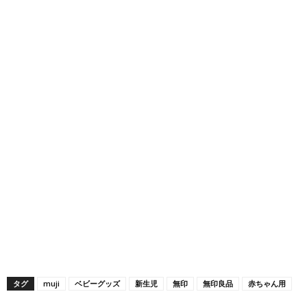
タグ
muji
ベビーグッズ
新生児
無印
無印良品
赤ちゃん用