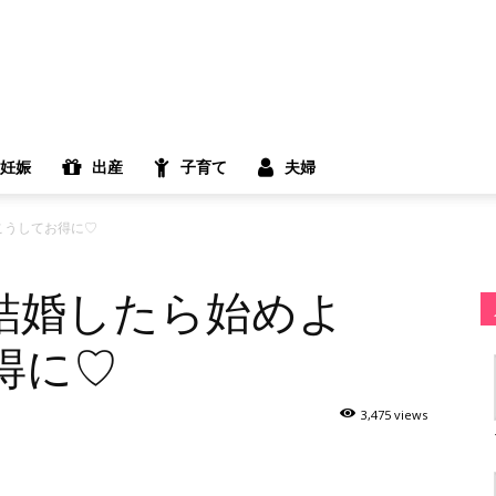
妊娠
出産
子育て
夫婦
こうしてお得に♡
結婚したら始めよ
得に♡
3,475 views