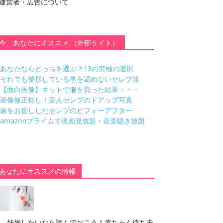
運営者・広告について
今、あなたにオススメ （外部サイト）
あなたならどっちを選ぶ？13の究極の選択
それでも整形している事を認めないセレブ達
【面白画像】ネットで服を買った結果・・・
画像修正無し！美人セレブのドアップ写真
歯をお直ししたセレブのビフォーアフター
amazonプライムで映画見放題・音楽聴き放題
あなたにオススメの情報
妊娠したいなら読んでおこう！赤ちゃん待ち夫