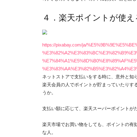
４．楽天ポイントが使え
https://pixabay.com/ja/%E5%9B%9E%E5
%E3%82%A2%E3%83%BC%E3%82%B9%E3
%E7%84%A1%E5%8D%B0%E8%89%AF%E5
%E3%83%AA%E3%82%B5%E3%82%A4%E3%
ネットストアで支払いをする時に、意外と知ら
楽天会員の人でポイントが貯まっていたりする
うか。
支払い額に応じて、楽天スーパーポイントが
楽天市場でお買い物をしても、ポイントの有
な人。