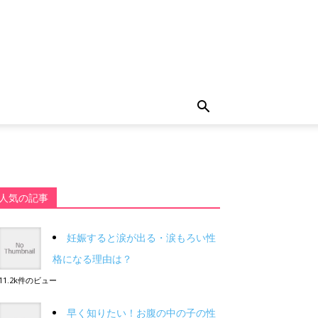
人気の記事
妊娠すると涙が出る・涙もろい性
格になる理由は？
11.2k件のビュー
早く知りたい！お腹の中の子の性