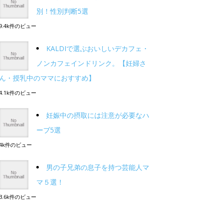
別！性別判断5選
9.4k件のビュー
KALDIで選ぶおいしいデカフェ・
ノンカフェインドリンク。【妊婦さ
ん・授乳中のママにおすすめ】
4.1k件のビュー
妊娠中の摂取には注意が必要なハ
ーブ5選
4k件のビュー
男の子兄弟の息子を持つ芸能人マ
マ５選！
3.6k件のビュー