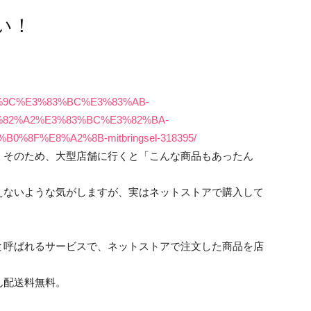
い！
%83%9C%E3%83%BC%E3%83%AB-
%82%A2%E3%83%BC%E3%82%BA-
%8F%E8%A2%8B-mitbringsel-318395/
。そのため、大型店舗に行くと「こんな商品もあったん
えないような気がしますが、実はネットストアで購入して
と呼ばれるサービスで、ネットストアで注文した商品を店
ん配送料無料。