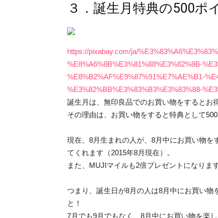
３．誕生月特典の500ポ
https://pixabay.com/ja/%E3%83%A6%E3%
%E8%A6%8B%E3%81%88%E3%82%8B-%E3
%E8%B2%AF%E9%87%91%E7%AE%B1-%E
%E3%82%BB%E3%83%B3%E3%83%88-%E3%
誕生月は、無印良品でのお買い物をするとお
その理由は、お買い物をすると特典として50
現在、8月生まれの人が、8月中にお買い物をす
てくれます（2015年8月現在）。
また、MUJIマイルも2倍プレゼントになりま
つまり、誕生日が8月の人は8月中にお買い物
と！
7月でも9月でもなく、8月中にお買い物を楽