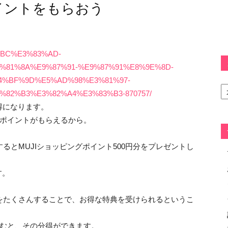
イントをもらおう
83%BC%E3%83%AD-
%81%8A%E9%87%91-%E9%87%91%E8%9E%8D-
4%BF%9D%E5%AD%98%E3%81%97-
カ
テ
82%B3%E3%82%A4%E3%83%B3-870757/
ゴ
得になります。
リ
0ポイントがもらえるから。
ー
るとMUJIショッピングポイント500円分をプレゼントし
す。
をたくさんすることで、お得な特典を受けられるというこ
しむと、その分得ができます。