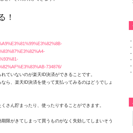
る！
・
%BE%A9%E3%81%99%E3%82%8B-
・
%83%87%E3%82%A4-
・
%93%81-
・
・
82%AF%E3%83%AB-734876/
・
れていないのが楽天ID決済ができることです。
なら、楽天ID決済を使って支払ってみるのはどうでしょ
たくさん貯まったり、使ったりすることができます。
効期限がきてしまって買うものがなく失効してしまいそう