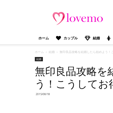
lovemo（ラ
ブ
モ）：
マ
マ
＆
ホーム
カップル
結婚
プ
レ
マ
ホーム
結婚
無印良品攻略を結婚したら始めよう！
マ
結婚
向
無印良品攻略を
け
情
報
う！こうしてお
メ
デ
ィ
2015/08/18
ア