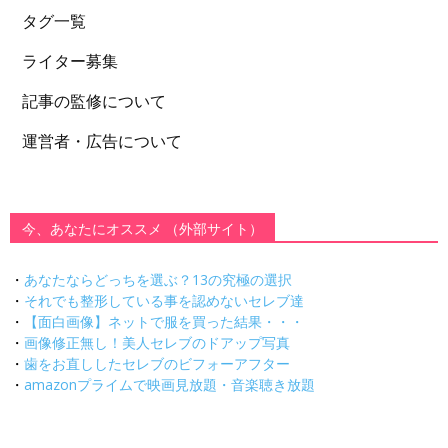
タグ一覧
ライター募集
記事の監修について
運営者・広告について
今、あなたにオススメ （外部サイト）
・
あなたならどっちを選ぶ？13の究極の選択
・
それでも整形している事を認めないセレブ達
・
【面白画像】ネットで服を買った結果・・・
・
画像修正無し！美人セレブのドアップ写真
・
歯をお直ししたセレブのビフォーアフター
・
amazonプライムで映画見放題・音楽聴き放題