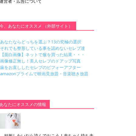
運営者・広告について
今、あなたにオススメ （外部サイト）
あなたならどっちを選ぶ？13の究極の選択
それでも整形している事を認めないセレブ達
【面白画像】ネットで服を買った結果・・・
画像修正無し！美人セレブのドアップ写真
歯をお直ししたセレブのビフォーアフター
amazonプライムで映画見放題・音楽聴き放題
あなたにオススメの情報
妊娠したいなら読んでおこう！赤ちゃん待ち夫