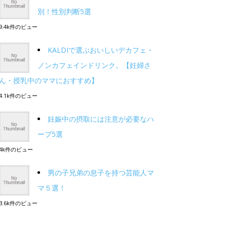
別！性別判断5選
9.4k件のビュー
KALDIで選ぶおいしいデカフェ・
ノンカフェインドリンク。【妊婦さ
ん・授乳中のママにおすすめ】
4.1k件のビュー
妊娠中の摂取には注意が必要なハ
ーブ5選
4k件のビュー
男の子兄弟の息子を持つ芸能人マ
マ５選！
3.6k件のビュー