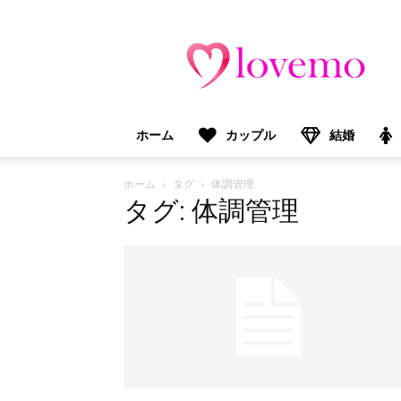
lovemo（ラ
ブ
モ）：
マ
マ
＆
ホーム
カップル
結婚
プ
レ
マ
ホーム
タグ
体調管理
マ
タグ: 体調管理
向
け
情
報
メ
デ
ィ
ア