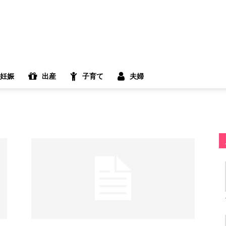
妊娠
出産
子育て
夫婦