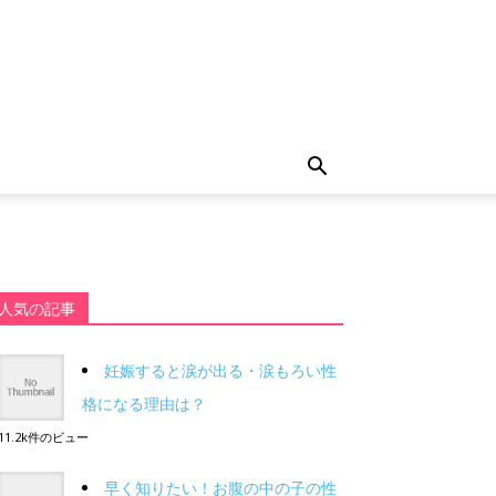
人気の記事
妊娠すると涙が出る・涙もろい性
格になる理由は？
11.2k件のビュー
早く知りたい！お腹の中の子の性