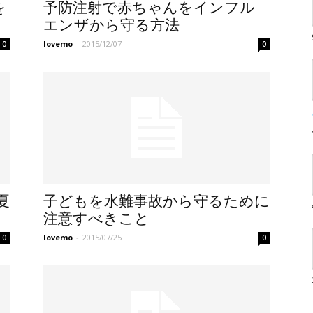
を
予防注射で赤ちゃんをインフル
エンザから守る方法
lovemo
-
2015/12/07
0
0
夏
子どもを水難事故から守るために
注意すべきこと
lovemo
-
2015/07/25
0
0