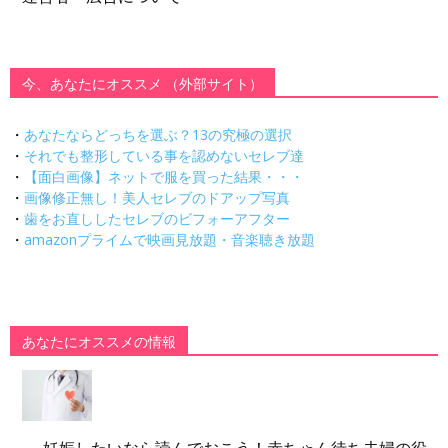
今、あなたにオススメ （外部サイト）
・
あなたならどっちを選ぶ？13の究極の選択
・
それでも整形している事を認めないセレブ達
・
【面白画像】ネットで服を買った結果・・・
・
画像修正無し！美人セレブのドアップ写真
・
歯をお直ししたセレブのビフォーアフター
・
amazonプライムで映画見放題・音楽聴き放題
あなたにオススメの情報
妊娠したいなら読んでおこう！赤ちゃん待ち夫婦の役