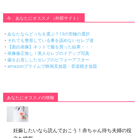
今、あなたにオススメ （外部サイト）
・
あなたならどっちを選ぶ？13の究極の選択
・
それでも整形している事を認めないセレブ達
・
【面白画像】ネットで服を買った結果・・・
・
画像修正無し！美人セレブのドアップ写真
・
歯をお直ししたセレブのビフォーアフター
・
amazonプライムで映画見放題・音楽聴き放題
あなたにオススメの情報
妊娠したいなら読んでおこう！赤ちゃん待ち夫婦の役