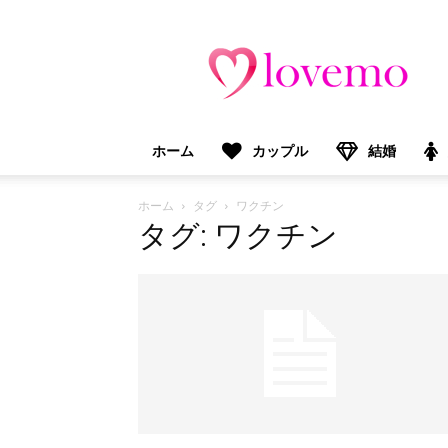
lovemo（ラ
ブ
モ）：
マ
マ
＆
ホーム
カップル
結婚
プ
レ
マ
ホーム
タグ
ワクチン
マ
タグ: ワクチン
向
け
情
報
メ
デ
ィ
ア