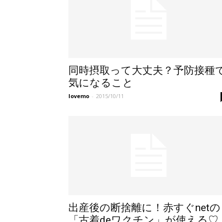
同時摂取って大丈夫？予防接種
気になること
lovemo
-
2015/10/11
出産後の断捨離に！赤すぐnetの
「古着deワクチン」が使える♡