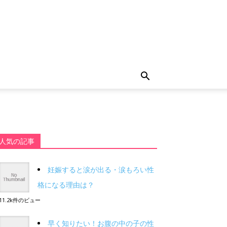
人気の記事
妊娠すると涙が出る・涙もろい性
格になる理由は？
11.2k件のビュー
早く知りたい！お腹の中の子の性