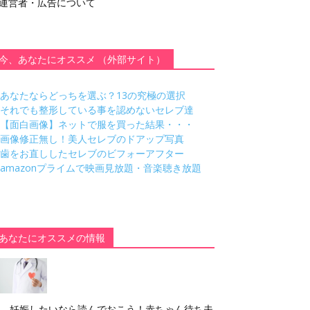
運営者・広告について
今、あなたにオススメ （外部サイト）
あなたならどっちを選ぶ？13の究極の選択
それでも整形している事を認めないセレブ達
【面白画像】ネットで服を買った結果・・・
画像修正無し！美人セレブのドアップ写真
歯をお直ししたセレブのビフォーアフター
amazonプライムで映画見放題・音楽聴き放題
あなたにオススメの情報
妊娠したいなら読んでおこう！赤ちゃん待ち夫