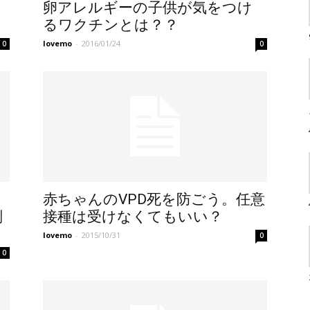
卵アレルギーの子供が気をつけ
るワクチンとは？？
lovemo
-
2016/01/24
0
0
赤ちゃんのVPD死を防ごう。任意
副
接種は受けなくてもいい？
lovemo
-
2015/10/31
0
0