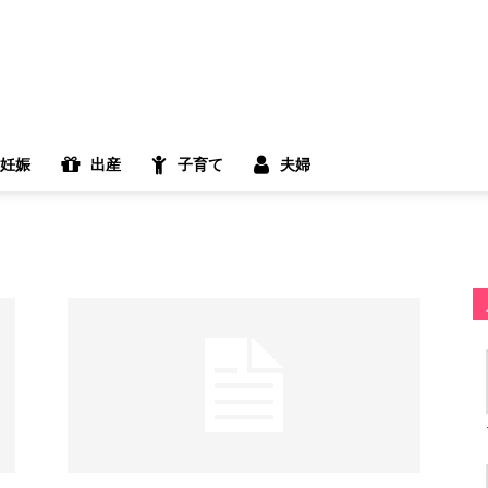
妊娠
出産
子育て
夫婦