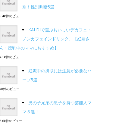
別！性別判断5選
9.4k件のビュー
KALDIで選ぶおいしいデカフェ・
ノンカフェインドリンク。【妊婦さ
ん・授乳中のママにおすすめ】
4.1k件のビュー
妊娠中の摂取には注意が必要なハ
ーブ5選
4k件のビュー
男の子兄弟の息子を持つ芸能人マ
マ５選！
3.6k件のビュー