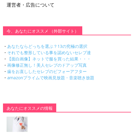
運営者・広告について
今、あなたにオススメ （外部サイト）
・
あなたならどっちを選ぶ？13の究極の選択
・
それでも整形している事を認めないセレブ達
・
【面白画像】ネットで服を買った結果・・・
・
画像修正無し！美人セレブのドアップ写真
・
歯をお直ししたセレブのビフォーアフター
・
amazonプライムで映画見放題・音楽聴き放題
あなたにオススメの情報