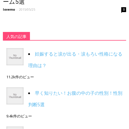
ーム5選
lovemo
-
2015/05/25
0
人気の記事
妊娠すると涙が出る・涙もろい性格になる
理由は？
11.2k件のビュー
早く知りたい！お腹の中の子の性別！性別
判断5選
9.4k件のビュー