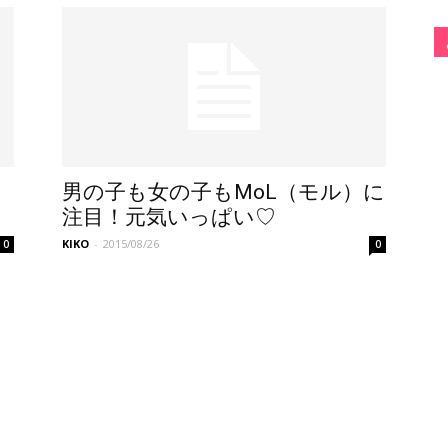
ラ
男の子も女の子もMoL（モル）に
注目！元気いっぱい♡
KIKO
-
2015/08/26
0
0