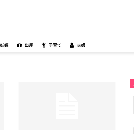
妊娠
出産
子育て
夫婦