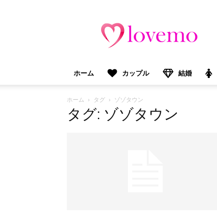
lovemo（ラ
ブ
モ）：
マ
マ
＆
ホーム
カップル
結婚
プ
レ
マ
ホーム
タグ
ゾゾタウン
マ
タグ: ゾゾタウン
向
け
情
報
メ
デ
ィ
ア