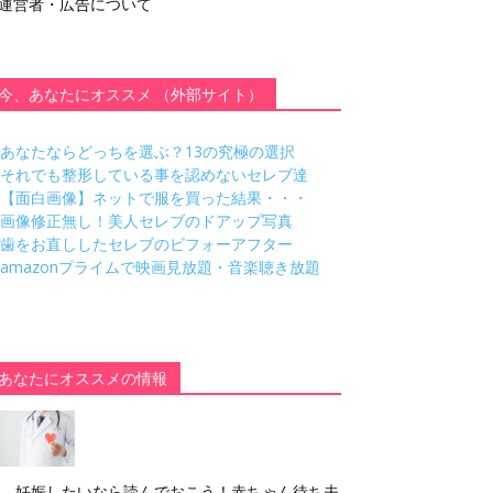
運営者・広告について
今、あなたにオススメ （外部サイト）
あなたならどっちを選ぶ？13の究極の選択
それでも整形している事を認めないセレブ達
【面白画像】ネットで服を買った結果・・・
画像修正無し！美人セレブのドアップ写真
歯をお直ししたセレブのビフォーアフター
amazonプライムで映画見放題・音楽聴き放題
あなたにオススメの情報
妊娠したいなら読んでおこう！赤ちゃん待ち夫