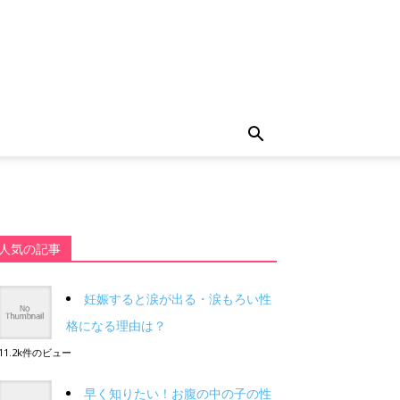
人気の記事
妊娠すると涙が出る・涙もろい性
格になる理由は？
11.2k件のビュー
早く知りたい！お腹の中の子の性