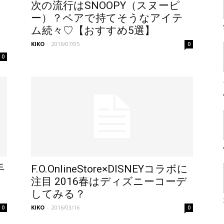
し
次の流行はSNOOPY（スヌーピ
ー）？ペアで持てそうなアイテ
ム続々♡【おすすめ5選】
KIKO
-
2016/07/05
0
0
手
F.O.OnlineStore×DISNEYコラボに
注目 2016春はディズニーコーデ
してみる？
KIKO
-
2016/03/16
0
0