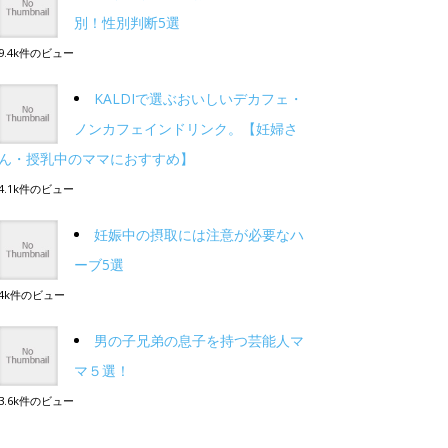
別！性別判断5選
9.4k件のビュー
KALDIで選ぶおいしいデカフェ・
ノンカフェインドリンク。【妊婦さ
ん・授乳中のママにおすすめ】
4.1k件のビュー
妊娠中の摂取には注意が必要なハ
ーブ5選
4k件のビュー
男の子兄弟の息子を持つ芸能人マ
マ５選！
3.6k件のビュー