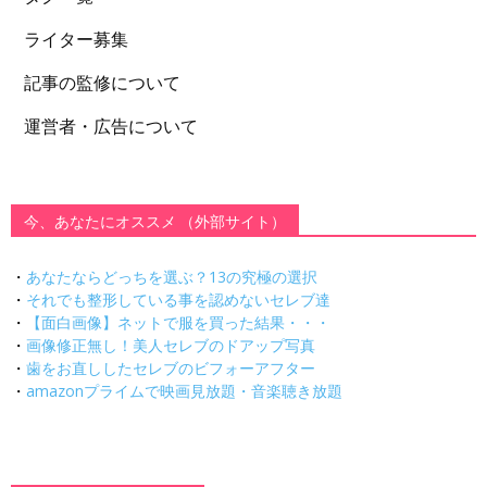
ライター募集
記事の監修について
運営者・広告について
今、あなたにオススメ （外部サイト）
・
あなたならどっちを選ぶ？13の究極の選択
・
それでも整形している事を認めないセレブ達
・
【面白画像】ネットで服を買った結果・・・
・
画像修正無し！美人セレブのドアップ写真
・
歯をお直ししたセレブのビフォーアフター
・
amazonプライムで映画見放題・音楽聴き放題